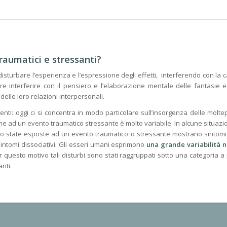
traumatici e stressanti?
isturbare l’esperienza e l’espressione degli effetti, interferendo con la c
oltre interferire con il pensiero e l’elaborazione mentale delle fantasie
delle loro relazioni interpersonali.
nti: oggi ci si concentra in modo particolare sull’insorgenza delle molte
ne ad un evento traumatico stressante è molto variabile. In alcune situazi
o state esposte ad un evento traumatico o stressante mostrano sintomi no
sintomi dissociativi. Gli esseri umani esprimono
una grande
variabilità 
 per questo motivo tali disturbi sono stati raggruppati sotto una categoria 
anti.