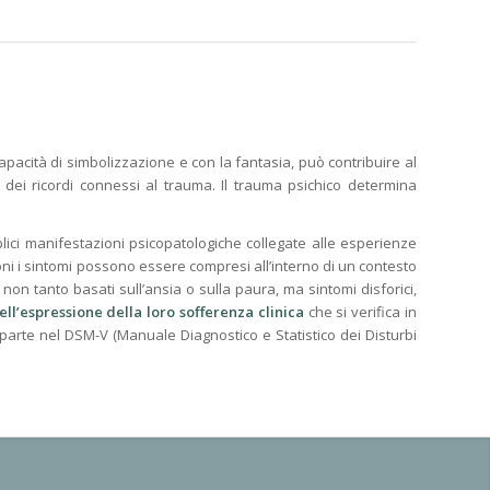
apacità di simbolizzazione e con la fantasia, può contribuire al
 e dei ricordi connessi al trauma. Il trauma psichico determina
plici manifestazioni psicopatologiche collegate alle esperienze
oni i sintomi possono essere compresi all’interno di un contesto
n tanto basati sull’ansia o sulla paura, ma sintomi disforici,
nell’espressione della loro sofferenza clinica
che si verifica in
a parte nel DSM-V (Manuale Diagnostico e Statistico dei Disturbi