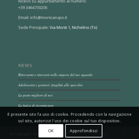
Ricevo su appuntamento al numero:
+39 3464730205
Email: info@monicarupo.it
Sede Principale:
Via Monti 1, Nichelino (To)
NEWS
Ritrovarmi e ritrovarti nello stupore del tuo sguardo
Adolescenti e genitori: fragilità allo specchio
La parte migliore di noi
La fatica di ricominciare
Il presente sito fa uso di cookie. Procedendo con la navigazione
sul sito, autorizzi l'uso dei cookie sul tuo dispositivo.
OK
Approfondisci
© Copyright - Monica Rupo