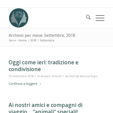
Archivio per mese: Settembre, 2018
Sei in:
Home
/
2018
/
Settembre
Oggi come ieri: tradizione e
condivisione
/
/
29 Settembre 2018
in
Anziani
,
Articoli
da
Dott.ssa Monica Rupo
Continua a leggere
Ai nostri amici e compagni di
viaggio… “animali” speciali!