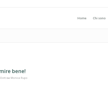
Home
Chi sono
rmire bene!
a
Dott.ssa Monica Rupo