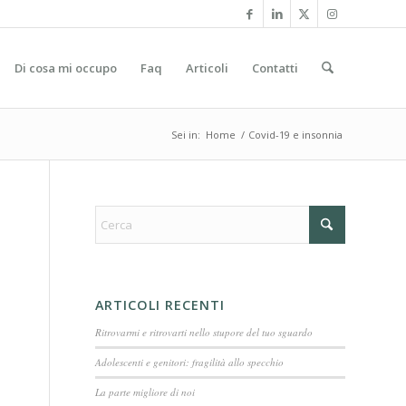
Di cosa mi occupo
Faq
Articoli
Contatti
Sei in:
Home
/
Covid-19 e insonnia
ARTICOLI RECENTI
Ritrovarmi e ritrovarti nello stupore del tuo sguardo
Adolescenti e genitori: fragilità allo specchio
La parte migliore di noi