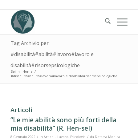
Tag Archivio per:
#disabilità#abilità#lavoro#lavoro e
disabilità#risorsepsicologiche
Sei in:
Home
/
#disabilità#abilità#lavoro#lavoro e disabilità#risorsepsicologiche
Articoli
“Le mie abilità sono più forti della
mia disabilità” (R. Hen-sel)
/
/
8 Gennaio 2022
in
Articoli
,
Lavoro
,
Psicologia
da
Dott.ssa Monica