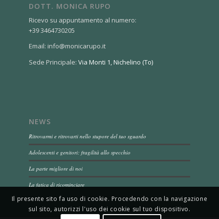
DOTT. MONICA RUPO
Ricevo su appuntamento al numero:
+39 3464730205
Email: info@monicarupo.it
Sede Principale:
Via Monti 1, Nichelino (To)
NEWS
Ritrovarmi e ritrovarti nello stupore del tuo sguardo
Adolescenti e genitori: fragilità allo specchio
La parte migliore di noi
La fatica di ricominciare
Il presente sito fa uso di cookie. Procedendo con la navigazione
sul sito, autorizzi l'uso dei cookie sul tuo dispositivo.